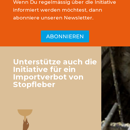
Wenn Du regelmässig über die Initiative
informiert werden möchtest, dann
abonniere unseren Newsletter.
ABONNIEREN
Unterstütze auch die
Initiative für ein
Importverbot von
Stopfleber