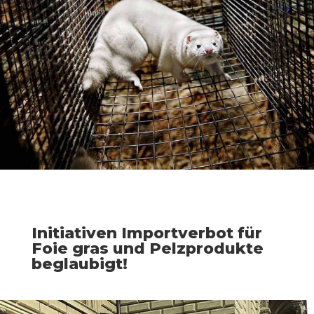
Initiativen Importverbot für
Foie gras und Pelzprodukte
beglaubigt!