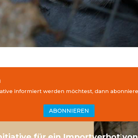
n
iative informiert werden möchtest, dann abonnier
ABONNIEREN
nitiative für ein Importverbot vo