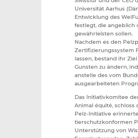
Swissfur und der CEO d
Universität Aarhus (Dä
Entwicklung des WelFu
festlegt, die angeblic
gewährleisten sollen.
Nachdem es den Pelz
Zertifizierungssystem 
lassen, bestand ihr Zi
Gunsten zu ändern, ind
anstelle des vom Bund
ausgearbeiteten Progr
Das Initiativkomitee de
Animal équité, schloss
Pelz-Initiative erinne
tierschutzkonformen P
Unterstützung von Wisse