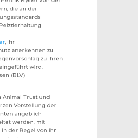
 Henrik Møller von der
rn, die an der
tungsstandards
Pelztierhaltung
ar
, ihr
chutz anerkennen zu
Gegenvorschlag zu ihren
ingeführt wird,
sen (BLV)
en Animal Trust und
rzen Vorstellung der
enten angeblich
itet werden, mit
 in der Regel von ihr