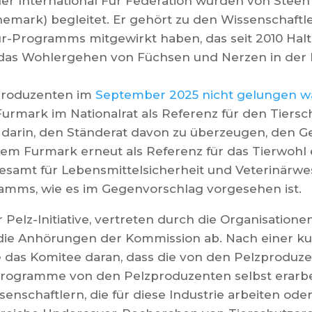
er International Fur Federation wurden von Steen
nemark) begleitet. Er gehört zu den Wissenschaftle
r-Programms mitgewirkt haben, das seit 2010 Hal
h das Wohlergehen von Füchsen und Nerzen in der 
produzenten im
September 2025 nicht gelungen w
Furmark im Nationalrat als Referenz für den Tiers
el darin, den Ständerat davon zu überzeugen, den 
em Furmark erneut als Referenz für das Tierwohl e
esamt für Lebensmittelsicherheit und Veterinärwe
amms, wie es im Gegenvorschlag vorgesehen ist.
r Pelz-Initiative, vertreten durch die Organisation
 die Anhörungen der Kommission ab. Nach einer ku
rte das Komitee daran, dass die von den Pelzproduz
rogramme von den Pelzproduzenten selbst erarbe
nschaftlern, die für diese Industrie arbeiten oder