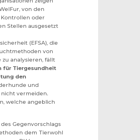
anisationen zeigen
 WelFur, von den
 Kontrollen oder
n Stellen ausgesetzt
icherheit (EFSA), die
 Zuchtmethoden von
u analysieren, fällt
 für Tiergesundheit
ltung den
rderhunde und
 nicht vermeiden.
en, welche angeblich
 des Gegenvorschlags
e Methoden dem Tierwohl