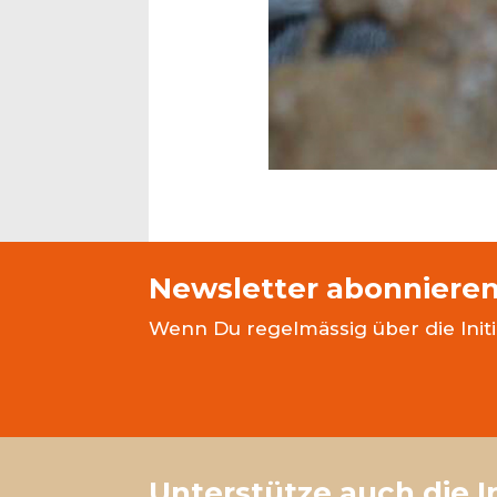
Newsletter abonniere
Wenn Du regelmässig über die Init
Unterstütze auch die I