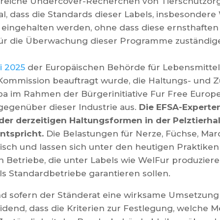
hlreiche Undercover-Recherchen von Tierschutzorg
l, dass die Standards dieser Labels, insbesondere
 eingehalten werden, ohne dass diese ernsthaften
für die Überwachung dieser Programme zuständige
i 2025
der Europäischen Behörde für Lebensmittels
Kommission beauftragt wurde, die Haltungs- und
a im Rahmen der Bürgerinitiative Fur Free Europe z
 gegenüber dieser Industrie aus.
Die EFSA-Experten
der derzeitigen Haltungsformen in der Pelztierha
ntspricht.
Die Belastungen für Nerze, Füchse, Ma
misch und lassen sich unter den heutigen Praktiken
uch Betriebe, die unter Labels wie WelFur produzier
ls Standardbetriebe garantieren sollen.
d sofern der Ständerat eine wirksame Umsetzung
heidend, dass die Kriterien zur Festlegung, welch