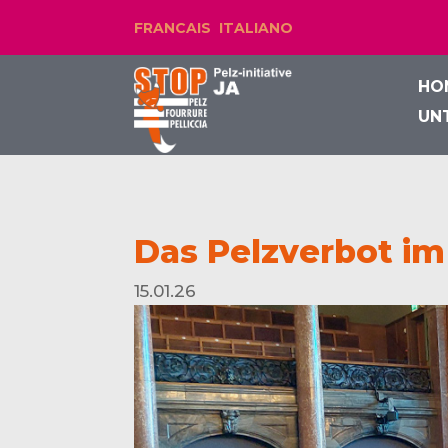
FRANCAIS
ITALIANO
HO
UN
Das Pelzverbot im
15.01.26